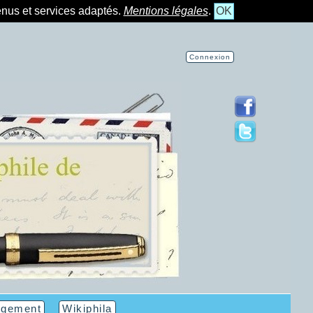
tenus et services adaptés.
Mentions légales
.
OK
Connexion
rgement
Wikiphila