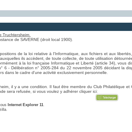
 de Truchtersheim.
'Instance de SAVERNE (droit local 1900).
ositions de la loi relative à l'Informatique, aux fichiers et aux libertés
uxquelles ils accèdent, de toute collecte, de toute utilisation détourné
rmément à la loi française Informatique et Liberté (article 34), vous dis
 6 - Délibération n° 2005-284 du 22 novembre 2005 décidant la dispe
s dans le cadre d'une activité exclusivement personnelle.
heim, il y a une condition. Il faut être membre du Club Philatélique 
 sera refusée, si vous voulez y adhérer cliquer ici:
 sous
Internet Explorer 11
.
illa.