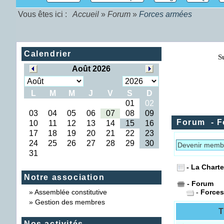
Vous êtes ici :
Accueil
»
Forum
»
Forces armées
Calendrier
Forum
- F
Devenir memb
- La Chart
Notre association
- Forum
»
Assemblée constitutive
-
Forces
»
Gestion des membres
T
Nos activités