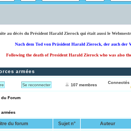
Suite au décès du Président Harald Zierock qui était aussi le Web
Nach dem Tod von Präsident Harald Zierock, der auch
Following the death of President Harald Zierock who was a
orces armées
Connectés 
re
Se reconnecter
107 membres
e du Forum
 armées
itre du forum
Sujet n°
Auteur