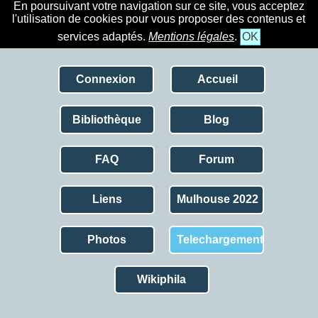
En poursuivant votre navigation sur ce site, vous acceptez
l'utilisation de cookies pour vous proposer des contenus et
services adaptés.
Mentions légales
.
OK
Connexion
Accueil
Bibliothèque
Blog
FAQ
Forum
Liens
Mulhouse 2022
Photos
Telechargement
Wikiphila