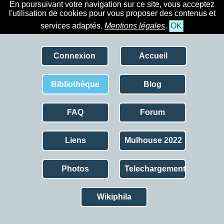
En poursuivant votre navigation sur ce site, vous acceptez
l'utilisation de cookies pour vous proposer des contenus et
services adaptés.
Mentions légales
.
OK
Connexion
Accueil
Bibliothèque
Blog
FAQ
Forum
Liens
Mulhouse 2022
Photos
Telechargement
Wikiphila