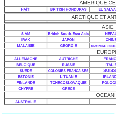
AMERIQUE CE
HAÏTI
BRITISH HONDURAS
EL SALV
ARCTIQUE ET AN
ASIE
SIAM
British South-East Asia
NEPA
IRAK
JAPON
CHIN
MALAISIE
GEORGIE
CAMPAGNE D ORIE
EUROP
ALLEMAGNE
AUTRICHE
FRAN
BELGIQUE
RUSSIE
ITALI
SUIS
SUEDE
COLONIES FRANCAISES
ESTONIE
LITUANIE
IRLAN
FINLANDE
TCHECOSLOVAQUIE
POLOG
CHYPRE
GRECE
OCEANI
AUSTRALIE