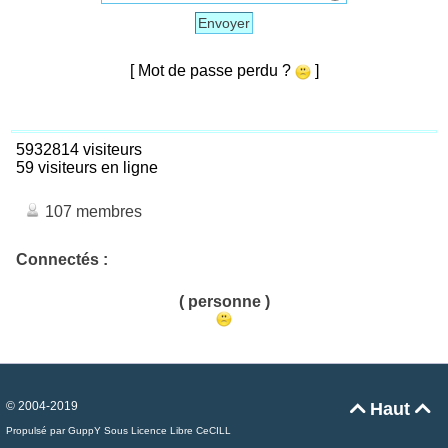
Envoyer
[ Mot de passe perdu ?
]
5932814 visiteurs
59 visiteurs en ligne
107 membres
Connectés :
( personne )
© 2004-2019
Haut


Propulsé par GuppY
Sous Licence Libre CeCILL