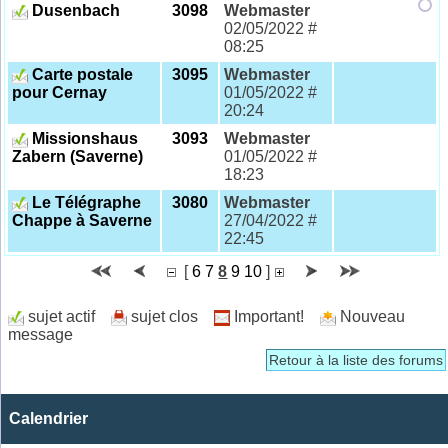
Dusenbach
3098
Webmaster
02/05/2022 #
08:25
Carte postale
3095
Webmaster
pour Cernay
01/05/2022 #
20:24
Missionshaus
3093
Webmaster
Zabern (Saverne)
01/05/2022 #
18:23
Le Télégraphe
3080
Webmaster
Chappe à Saverne
27/04/2022 #
22:45
[
6
7
8
9
10
]
sujet actif
sujet clos
Important!
Nouveau
message
Retour à la liste des forums
Calendrier