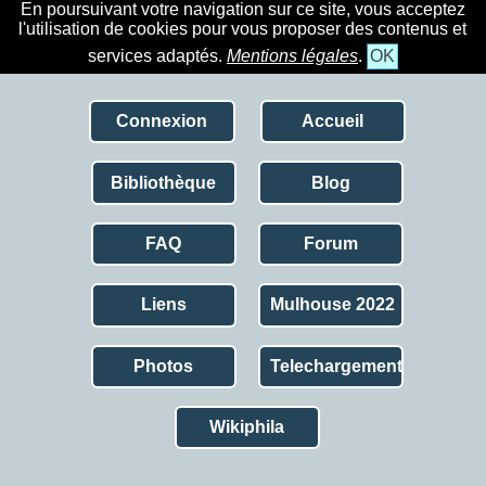
En poursuivant votre navigation sur ce site, vous acceptez
l'utilisation de cookies pour vous proposer des contenus et
services adaptés.
Mentions légales
.
OK
Connexion
Accueil
Bibliothèque
Blog
FAQ
Forum
Liens
Mulhouse 2022
Photos
Telechargement
Wikiphila