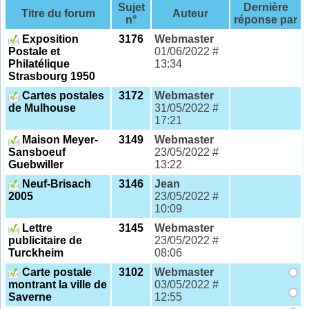
Sujet
Dernière
Titre du forum
Auteur
n°
réponse par
Exposition
3176
Webmaster
Postale et
01/06/2022 #
Philatélique
13:34
Strasbourg 1950
Cartes postales
3172
Webmaster
de Mulhouse
31/05/2022 #
17:21
Maison Meyer-
3149
Webmaster
Sansboeuf
23/05/2022 #
Guebwiller
13:22
Neuf-Brisach
3146
Jean
2005
23/05/2022 #
10:09
Lettre
3145
Webmaster
publicitaire de
23/05/2022 #
Turckheim
08:06
Carte postale
3102
Webmaster
montrant la ville de
03/05/2022 #
Saverne
12:55