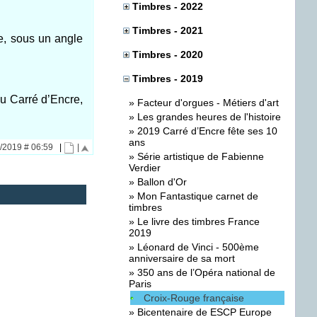
Timbres - 2022
Timbres - 2021
e, sous un angle
Timbres - 2020
Timbres - 2019
 Carré d’Encre,
»
Facteur d'orgues - Métiers d'art
»
Les grandes heures de l'histoire
»
2019 Carré d’Encre fête ses 10
ans
0/2019 # 06:59
|
|
»
Série artistique de Fabienne
Verdier
»
Ballon d'Or
»
Mon Fantastique carnet de
timbres
»
Le livre des timbres France
2019
»
Léonard de Vinci - 500ème
anniversaire de sa mort
»
350 ans de l’Opéra national de
Paris
Croix-Rouge française
»
Bicentenaire de ESCP Europe