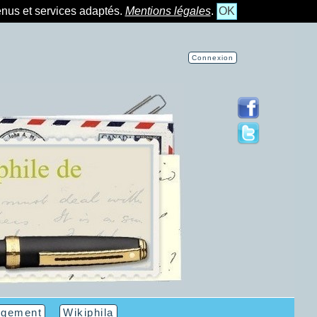
tenus et services adaptés.
Mentions légales
.
OK
Connexion
rgement
Wikiphila