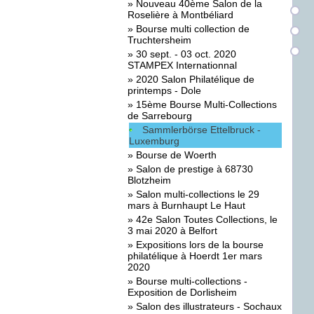
»
Nouveau 40ème Salon de la
Roselière à Montbéliard
»
Bourse multi collection de
Truchtersheim
»
30 sept. - 03 oct. 2020
STAMPEX Internationnal
»
2020 Salon Philatélique de
printemps - Dole
»
15ème Bourse Multi-Collections
de Sarrebourg
Sammlerbörse Ettelbruck -
Luxemburg
»
Bourse de Woerth
»
Salon de prestige à 68730
Blotzheim
»
Salon multi-collections le 29
mars à Burnhaupt Le Haut
»
42e Salon Toutes Collections, le
3 mai 2020 à Belfort
»
Expositions lors de la bourse
philatélique à Hoerdt 1er mars
2020
»
Bourse multi-collections -
Exposition de Dorlisheim
»
Salon des illustrateurs - Sochaux