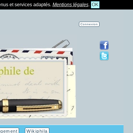
tenus et services adaptés.
Mentions légales
.
OK
Connexion
rgement
Wikiphila