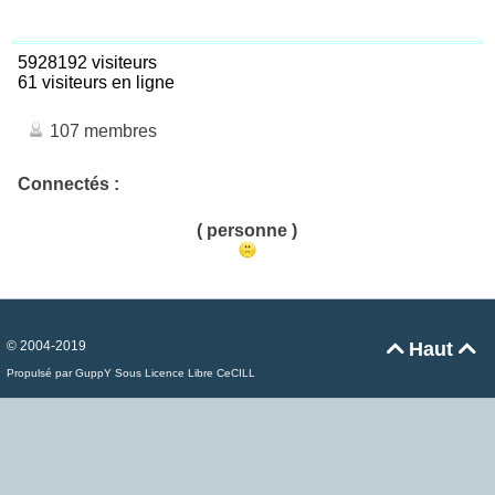
5928192 visiteurs
61 visiteurs en ligne
107 membres
Connectés :
( personne )
© 2004-2019
Haut


Propulsé par GuppY
Sous Licence Libre CeCILL