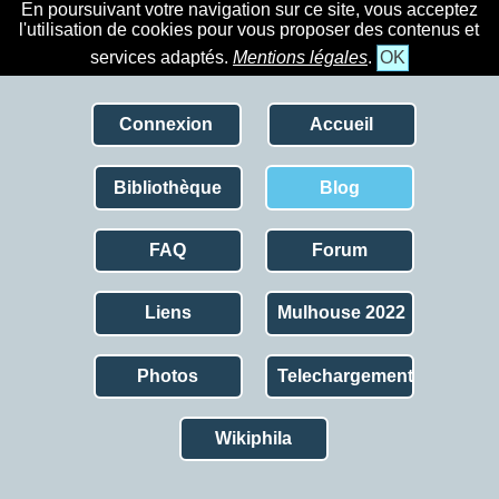
En poursuivant votre navigation sur ce site, vous acceptez
l'utilisation de cookies pour vous proposer des contenus et
services adaptés.
Mentions légales
.
OK
Connexion
Accueil
Bibliothèque
Blog
FAQ
Forum
Liens
Mulhouse 2022
Photos
Telechargement
Wikiphila