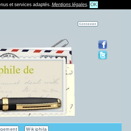
tenus et services adaptés.
Mentions légales
.
OK
Connexion
rgement
Wikiphila