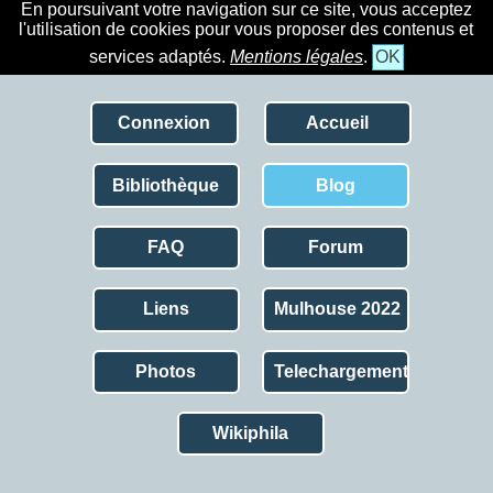
En poursuivant votre navigation sur ce site, vous acceptez
l'utilisation de cookies pour vous proposer des contenus et
services adaptés.
Mentions légales
.
OK
Connexion
Accueil
Bibliothèque
Blog
FAQ
Forum
Liens
Mulhouse 2022
Photos
Telechargement
Wikiphila