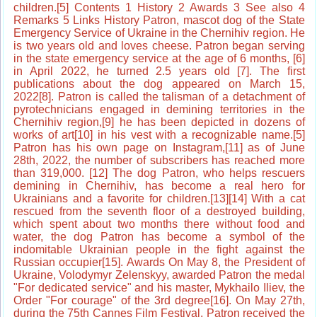
children.[5] Contents 1 History 2 Awards 3 See also 4
Remarks 5 Links History Patron, mascot dog of the State
Emergency Service of Ukraine in the Chernihiv region. He
is two years old and loves cheese. Patron began serving
in the state emergency service at the age of 6 months, [6]
in April 2022, he turned 2.5 years old [7]. The first
publications about the dog appeared on March 15,
2022[8]. Patron is called the talisman of a detachment of
pyrotechnicians engaged in demining territories in the
Chernihiv region,[9] he has been depicted in dozens of
works of art[10] in his vest with a recognizable name.[5]
Patron has his own page on Instagram,[11] as of June
28th, 2022, the number of subscribers has reached more
than 319,000. [12] The dog Patron, who helps rescuers
demining in Chernihiv, has become a real hero for
Ukrainians and a favorite for children.[13][14] With a cat
rescued from the seventh floor of a destroyed building,
which spent about two months there without food and
water, the dog Patron has become a symbol of the
indomitable Ukrainian people in the fight against the
Russian occupier[15]. Awards On May 8, the President of
Ukraine, Volodymyr Zelenskyy, awarded Patron the medal
"For dedicated service" and his master, Mykhailo Iliev, the
Order "For courage" of the 3rd degree[16]. On May 27th,
during the 75th Cannes Film Festival, Patron received the