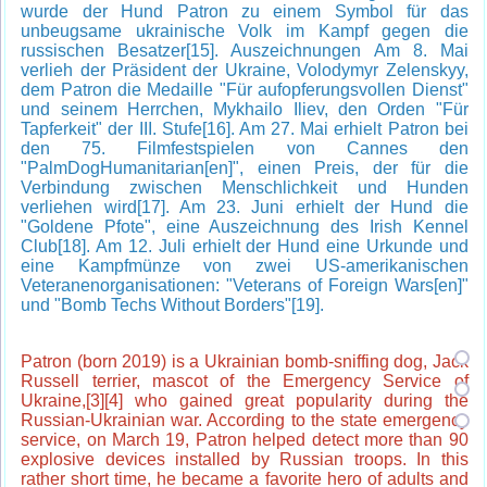
wurde der Hund Patron zu einem Symbol für das
unbeugsame ukrainische Volk im Kampf gegen die
russischen Besatzer[15]. Auszeichnungen Am 8. Mai
verlieh der Präsident der Ukraine, Volodymyr Zelenskyy,
dem Patron die Medaille "Für aufopferungsvollen Dienst"
und seinem Herrchen, Mykhailo Iliev, den Orden "Für
Tapferkeit" der III. Stufe[16]. Am 27. Mai erhielt Patron bei
den 75. Filmfestspielen von Cannes den
"PalmDogHumanitarian[en]", einen Preis, der für die
Verbindung zwischen Menschlichkeit und Hunden
verliehen wird[17]. Am 23. Juni erhielt der Hund die
"Goldene Pfote", eine Auszeichnung des Irish Kennel
Club[18]. Am 12. Juli erhielt der Hund eine Urkunde und
eine Kampfmünze von zwei US-amerikanischen
Veteranenorganisationen: "Veterans of Foreign Wars[en]"
und "Bomb Techs Without Borders"[19].
Patron (born 2019) is a Ukrainian bomb-sniffing dog, Jack
Russell terrier, mascot of the Emergency Service of
Ukraine,[3][4] who gained great popularity during the
Russian-Ukrainian war. According to the state emergency
service, on March 19, Patron helped detect more than 90
explosive devices installed by Russian troops. In this
rather short time, he became a favorite hero of adults and