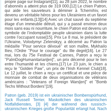
propre page sur Instagram[11], au 28 juin 2022, le nombre
d'abonnés a atteint plus de 319 000.[12] Le chien Patron,
qui aide les sauveteurs à déminer à Tchernihiv, est
devenu un véritable héros pour les Ukrainiens et un favori
pour les enfants.[13][14] Avec un chat sauvé du septième
étage d'un immeuble détruit, qui y a passé environ deux
mois sans eau ni nourriture, le chien Patron est devenu un
symbole de l'indomptable peuple ukrainien dans la lutte
contre l'occupant russe[15]. Prix Le 8 mai, le président de
l'Ukraine, Volodymyr Zelenskyy, a décerné au Patron la
médaille "Pour service dévoué" et son maître, Mykhailo
Iliev, l'Ordre "Pour le courage" du IIIe degré[16]. Le 27
mai, lors du 75e Festival de Cannes, Patron a reçu le
"PalmDogHumanitarian[en]", un prix décerné pour le lien
entre l'humanité et les chiens.[17] Le 23 juin, le chien a
reçu le "Golden Paw", un prix de l'Irish Kennel Club[18].
Le 12 juillet, le chien a reçu un certificat et une pièce de
monnaie de combat de deux organisations de vétérans
américains : "Veterans of Foreign Wars[en]" et "Bomb
Techs Without Borders"[19].
Patron (geb. 2019) ist ein ukrainischer Bombenspürhund,
Jack Russell Terrier, Maskottchen des ukrainischen
Notfalldienstes, [3] [4] der während des russisch-
ukrainischen Krieges große Popularität erlangt hat. Nach