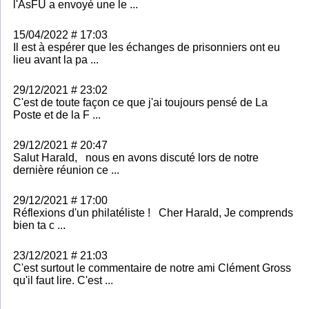
l'AsFU a envoyé une le ...
15/04/2022 # 17:03
Il est à espérer que les échanges de prisonniers ont eu
lieu avant la pa ...
29/12/2021 # 23:02
C'est de toute façon ce que j'ai toujours pensé de La
Poste et de la F ...
29/12/2021 # 20:47
Salut Harald, nous en avons discuté lors de notre
dernière réunion ce ...
29/12/2021 # 17:00
Réflexions d'un philatéliste ! Cher Harald, Je comprends
bien ta c ...
23/12/2021 # 21:03
C'est surtout le commentaire de notre ami Clément Gross
qu'il faut lire. C'est ...