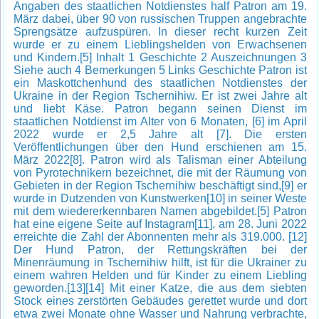
Angaben des staatlichen Notdienstes half Patron am 19.
März dabei, über 90 von russischen Truppen angebrachte
Sprengsätze aufzuspüren. In dieser recht kurzen Zeit
wurde er zu einem Lieblingshelden von Erwachsenen
und Kindern.[5] Inhalt 1 Geschichte 2 Auszeichnungen 3
Siehe auch 4 Bemerkungen 5 Links Geschichte Patron ist
ein Maskottchenhund des staatlichen Notdienstes der
Ukraine in der Region Tschernihiw. Er ist zwei Jahre alt
und liebt Käse. Patron begann seinen Dienst im
staatlichen Notdienst im Alter von 6 Monaten, [6] im April
2022 wurde er 2,5 Jahre alt [7]. Die ersten
Veröffentlichungen über den Hund erschienen am 15.
März 2022[8]. Patron wird als Talisman einer Abteilung
von Pyrotechnikern bezeichnet, die mit der Räumung von
Gebieten in der Region Tschernihiw beschäftigt sind,[9] er
wurde in Dutzenden von Kunstwerken[10] in seiner Weste
mit dem wiedererkennbaren Namen abgebildet.[5] Patron
hat eine eigene Seite auf Instagram[11], am 28. Juni 2022
erreichte die Zahl der Abonnenten mehr als 319.000. [12]
Der Hund Patron, der Rettungskräften bei der
Minenräumung in Tschernihiw hilft, ist für die Ukrainer zu
einem wahren Helden und für Kinder zu einem Liebling
geworden.[13][14] Mit einer Katze, die aus dem siebten
Stock eines zerstörten Gebäudes gerettet wurde und dort
etwa zwei Monate ohne Wasser und Nahrung verbrachte,