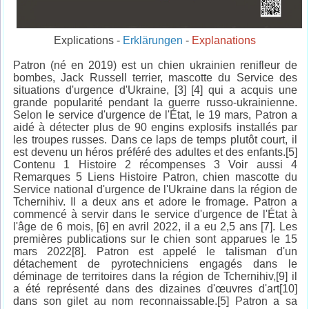
Explications -
Erklärungen
-
Explanations
Patron (né en 2019) est un chien ukrainien renifleur de
bombes, Jack Russell terrier, mascotte du Service des
situations d'urgence d'Ukraine, [3] [4] qui a acquis une
grande popularité pendant la guerre russo-ukrainienne.
Selon le service d'urgence de l'État, le 19 mars, Patron a
aidé à détecter plus de 90 engins explosifs installés par
les troupes russes. Dans ce laps de temps plutôt court, il
est devenu un héros préféré des adultes et des enfants.[5]
Contenu 1 Histoire 2 récompenses 3 Voir aussi 4
Remarques 5 Liens Histoire Patron, chien mascotte du
Service national d'urgence de l'Ukraine dans la région de
Tchernihiv. Il a deux ans et adore le fromage. Patron a
commencé à servir dans le service d'urgence de l'État à
l'âge de 6 mois, [6] en avril 2022, il a eu 2,5 ans [7]. Les
premières publications sur le chien sont apparues le 15
mars 2022[8]. Patron est appelé le talisman d'un
détachement de pyrotechniciens engagés dans le
déminage de territoires dans la région de Tchernihiv,[9] il
a été représenté dans des dizaines d'œuvres d'art[10]
dans son gilet au nom reconnaissable.[5] Patron a sa