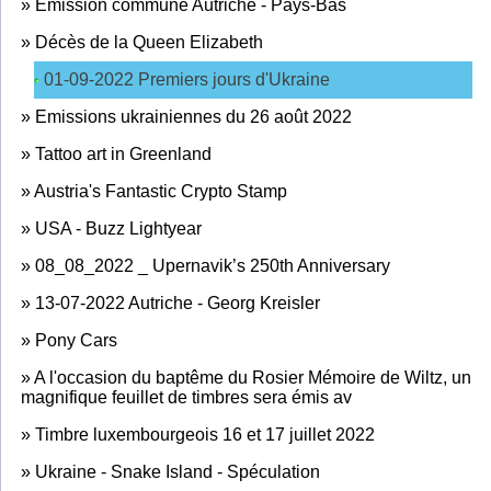
»
Émission commune Autriche - Pays-Bas
»
Décès de la Queen Elizabeth
01-09-2022 Premiers jours d'Ukraine
»
Emissions ukrainiennes du 26 août 2022
»
Tattoo art in Greenland
»
Austria's Fantastic Crypto Stamp
»
USA - Buzz Lightyear
»
08_08_2022 _ Upernavik’s 250th Anniversary
»
13-07-2022 Autriche - Georg Kreisler
»
Pony Cars
»
A l'occasion du baptême du Rosier Mémoire de Wiltz, un
magnifique feuillet de timbres sera émis av
»
Timbre luxembourgeois 16 et 17 juillet 2022
»
Ukraine - Snake Island - Spéculation