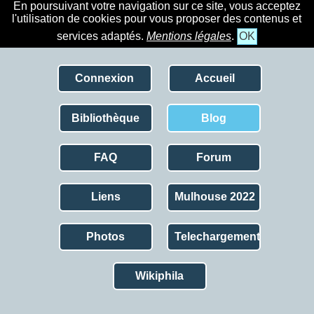
En poursuivant votre navigation sur ce site, vous acceptez
l'utilisation de cookies pour vous proposer des contenus et
services adaptés.
Mentions légales
.
OK
Connexion
Accueil
Bibliothèque
Blog
FAQ
Forum
Liens
Mulhouse 2022
Photos
Telechargement
Wikiphila