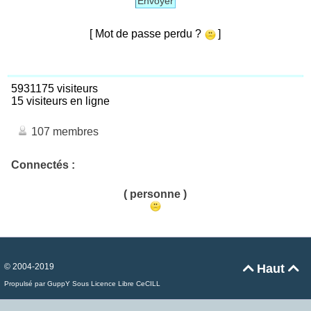
Envoyer
[ Mot de passe perdu ?
]
5931175 visiteurs
15 visiteurs en ligne
107 membres
Connectés :
( personne )
© 2004-2019
Haut


Propulsé par GuppY
Sous Licence Libre CeCILL