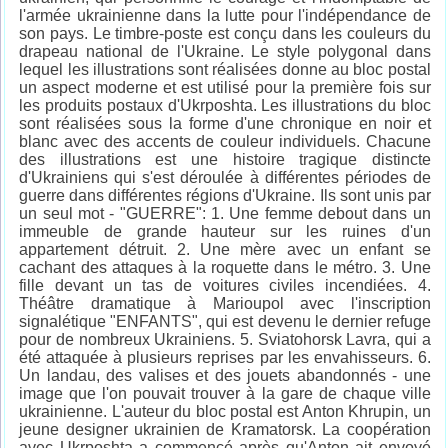
l'armée ukrainienne dans la lutte pour l'indépendance de
son pays. Le timbre-poste est conçu dans les couleurs du
drapeau national de l'Ukraine. Le style polygonal dans
lequel les illustrations sont réalisées donne au bloc postal
un aspect moderne et est utilisé pour la première fois sur
les produits postaux d'Ukrposhta. Les illustrations du bloc
sont réalisées sous la forme d'une chronique en noir et
blanc avec des accents de couleur individuels. Chacune
des illustrations est une histoire tragique distincte
d'Ukrainiens qui s'est déroulée à différentes périodes de
guerre dans différentes régions d'Ukraine. Ils sont unis par
un seul mot - "GUERRE": 1. Une femme debout dans un
immeuble de grande hauteur sur les ruines d'un
appartement détruit. 2. Une mère avec un enfant se
cachant des attaques à la roquette dans le métro. 3. Une
fille devant un tas de voitures civiles incendiées. 4.
Théâtre dramatique à Marioupol avec l'inscription
signalétique "ENFANTS", qui est devenu le dernier refuge
pour de nombreux Ukrainiens. 5. Sviatohorsk Lavra, qui a
été attaquée à plusieurs reprises par les envahisseurs. 6.
Un landau, des valises et des jouets abandonnés - une
image que l'on pouvait trouver à la gare de chaque ville
ukrainienne. L'auteur du bloc postal est Anton Khrupin, un
jeune designer ukrainien de Kramatorsk. La coopération
avec Ukrposhta a commencé après qu'Anton ait envoyé