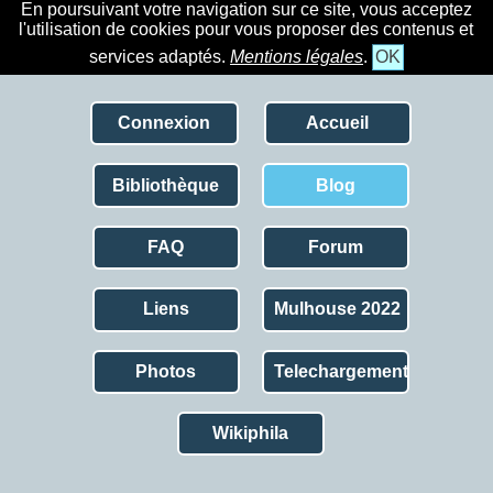
En poursuivant votre navigation sur ce site, vous acceptez
l'utilisation de cookies pour vous proposer des contenus et
services adaptés.
Mentions légales
.
OK
Connexion
Accueil
Bibliothèque
Blog
FAQ
Forum
Liens
Mulhouse 2022
Photos
Telechargement
Wikiphila