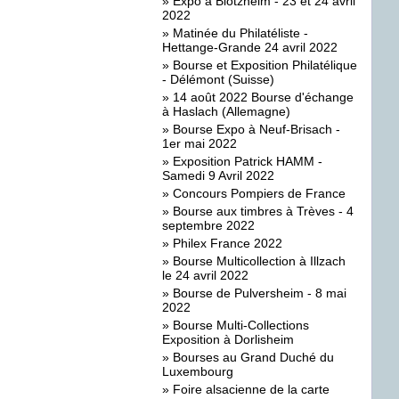
»
Expo a Blotzheim - 23 et 24 avril
2022
»
Matinée du Philatéliste -
Hettange-Grande 24 avril 2022
»
Bourse et Exposition Philatélique
- Délémont (Suisse)
»
14 août 2022 Bourse d'échange
à Haslach (Allemagne)
»
Bourse Expo à Neuf-Brisach -
1er mai 2022
»
Exposition Patrick HAMM -
Samedi 9 Avril 2022
»
Concours Pompiers de France
»
Bourse aux timbres à Trèves - 4
septembre 2022
»
Philex France 2022
»
Bourse Multicollection à Illzach
le 24 avril 2022
»
Bourse de Pulversheim - 8 mai
2022
»
Bourse Multi-Collections
Exposition à Dorlisheim
»
Bourses au Grand Duché du
Luxembourg
»
Foire alsacienne de la carte