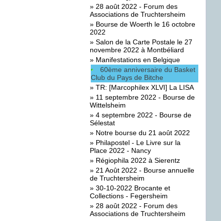
»
28 août 2022 - Forum des
Associations de Truchtersheim
»
Bourse de Woerth le 16 octobre
2022
»
Salon de la Carte Postale le 27
novembre 2022 à Montbéliard
»
Manifestations en Belgique
60ème anniversaire du Basket
Club du Pays de Bitche
»
TR: [Marcophilex XLVI] La LISA
»
11 septembre 2022 - Bourse de
Wittelsheim
»
4 septembre 2022 - Bourse de
Sélestat
»
Notre bourse du 21 août 2022
»
Philapostel - Le Livre sur la
Place 2022 - Nancy
»
Régiophila 2022 à Sierentz
»
21 Août 2022 - Bourse annuelle
de Truchtersheim
»
30-10-2022 Brocante et
Collections - Fegersheim
»
28 août 2022 - Forum des
Associations de Truchtersheim