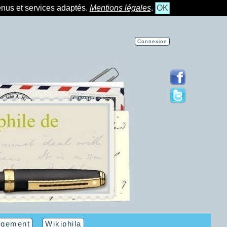
tenus et services adaptés.
Mentions légales
.
OK
Connexion
rgement
Wikiphila