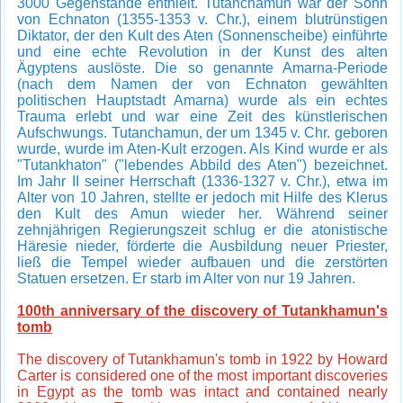
3000 Gegenstände enthielt. Tutanchamun war der Sohn
von Echnaton (1355-1353 v. Chr.), einem blutrünstigen
Diktator, der den Kult des Aten (Sonnenscheibe) einführte
und eine echte Revolution in der Kunst des alten
Ägyptens auslöste. Die so genannte Amarna-Periode
(nach dem Namen der von Echnaton gewählten
politischen Hauptstadt Amarna) wurde als ein echtes
Trauma erlebt und war eine Zeit des künstlerischen
Aufschwungs. Tutanchamun, der um 1345 v. Chr. geboren
wurde, wurde im Aten-Kult erzogen. Als Kind wurde er als
"Tutankhaton" ("lebendes Abbild des Aten") bezeichnet.
Im Jahr II seiner Herrschaft (1336-1327 v. Chr.), etwa im
Alter von 10 Jahren, stellte er jedoch mit Hilfe des Klerus
den Kult des Amun wieder her. Während seiner
zehnjährigen Regierungszeit schlug er die atonistische
Häresie nieder, förderte die Ausbildung neuer Priester,
ließ die Tempel wieder aufbauen und die zerstörten
Statuen ersetzen. Er starb im Alter von nur 19 Jahren.
100th anniversary of the discovery of Tutankhamun's
tomb
The discovery of Tutankhamun's tomb in 1922 by Howard
Carter is considered one of the most important discoveries
in Egypt as the tomb was intact and contained nearly