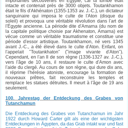
importantes découvertes en Égypte, car la tombe était
intacte et contenait près de 3000 objets. Toutankhamon
était le fils d'Akhénaton (1355-1353 av. J.-C.), un dictateur
sanguinaire qui imposa le culte de l'Aton (disque du
soleil) et provoqua une véritable révolution dans l'art de
l'Égypte ancienne. La période dite d'Amarna (du nom de
la capitale politique choisie par Akhenaton, Amarna) est
vécue comme un véritable traumatisme et constitue une
période d'essor artistique. Toutankhamon, né vers 1345
avant J.-C., a été élevé dans le culte d'Aton. Enfant, on
l'appelait "Toutankhaton" ("image vivante d'Aton").
Cependant, en l'an II de son règne (1336-1327 av. J.-C.),
vers l'âge de 10 ans, il restaure le culte d'Amon avec
l'aide du clergé. Au cours de son règne, qui dure dix ans,
il réprime l'hérésie atoniste, encourage la formation de
nouveaux prêtres, fait reconstruire les temples et
remplace les statues détruites. Il meurt à l'âge de 19 ans
seulement.
100. Jahrestag der Entdeckung des Grabes von
Tutanchamun
Die Entdeckung des Grabes von Tutanchamun im Jahr
1922 durch Howard Carter gilt als eine der wichtigsten
Entdeckungen in Ägypten, da das Grab intakt war und fast