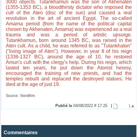
3000 objects. Tutankhamun was the son of Akhenaten
(1355-1353 BC), a bloodthirsty dictator who imposed the
cult of the Aten (disc of the sun) and caused a real
revolution in the art of ancient Egypt. The so-called
Amarna period (from the name of the political capital
chosen by Akhenaten, Amarna) was experienced as a real
trauma and was a period of artistic upsurge.
Tutankhamun, born around 1345 BC, was raised in the
Aten cult. As a child, he was referred to as "Tutankhaton"
("living image of Aten"). However, in year II of his reign
(1336-1327 BC), around the age of 10, he restored
Amun's cult with the clergy's help. During his reign, which
lasted ten years, he put down the Atonist heresy,
encouraged the training of new priests, and had the
temples rebuilt and replaced the destroyed statues. He
died at the age of just 19.
Source : Nordfrim
Publié le
04/08/2022 # 17:25
|
|
Commentaires