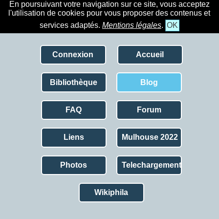
En poursuivant votre navigation sur ce site, vous acceptez
l'utilisation de cookies pour vous proposer des contenus et
services adaptés.
Mentions légales
.
OK
Connexion
Accueil
Bibliothèque
Blog
FAQ
Forum
Liens
Mulhouse 2022
Photos
Telechargement
Wikiphila