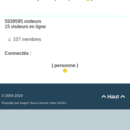
5939595 visiteurs
15 visiteurs en ligne
107 membres
Connectés :
( personne )
© 2004-2019
Haut


Propulsé par GuppY
Sous Licence Libre CeCILL