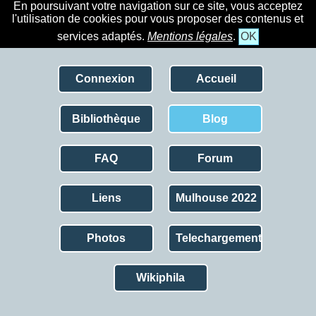
En poursuivant votre navigation sur ce site, vous acceptez
l'utilisation de cookies pour vous proposer des contenus et
services adaptés.
Mentions légales
.
OK
Connexion
Accueil
Bibliothèque
Blog
FAQ
Forum
Liens
Mulhouse 2022
Photos
Telechargement
Wikiphila