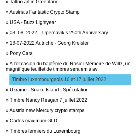
»
Tattoo art in Greenland
»
Austria's Fantastic Crypto Stamp
»
USA - Buzz Lightyear
»
08_08_2022 _ Upernavik’s 250th Anniversary
»
13-07-2022 Autriche - Georg Kreisler
»
Pony Cars
»
A l'occasion du baptême du Rosier Mémoire de Wiltz, un
magnifique feuillet de timbres sera émis av
Timbre luxembourgeois 16 et 17 juillet 2022
»
Ukraine - Snake Island - Spéculation
»
Timbre Nancy Reagan 7 juillet 2022
»
Austria new Mercury crypto stamps
»
Cartes maximum GLD
»
Timbres fermiers du Luxembourg