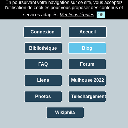
En poursuivant votre navigation sur ce site, vous acceptez
l'utilisation de cookies pour vous proposer des contenus et
services adaptés.
Mentions légales
.
OK
Connexion
Accueil
Bibliothèque
Blog
FAQ
Forum
Liens
Mulhouse 2022
Photos
Telechargement
Wikiphila