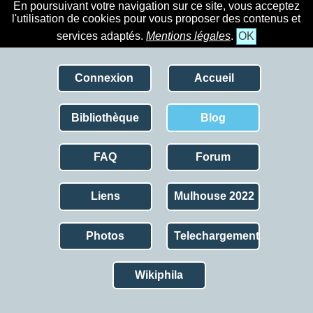
En poursuivant votre navigation sur ce site, vous acceptez
l'utilisation de cookies pour vous proposer des contenus et
services adaptés.
Mentions légales
.
OK
Connexion
Accueil
Bibliothèque
Blog
FAQ
Forum
Liens
Mulhouse 2022
Photos
Telechargement
Wikiphila