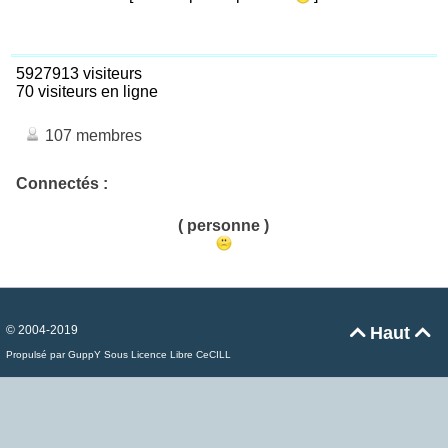
5927913 visiteurs
70 visiteurs en ligne
107 membres
Connectés :
( personne )
© 2004-2019
Haut


Propulsé par GuppY
Sous Licence Libre CeCILL