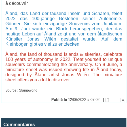
à découvrir.
Åland, das Land der tausend Inseln und Schären, feiert
2022 das 100-jährige Bestehen seiner Autonomie.
Gönnen Sie sich einzigartige Souvenirs zum Jubiläum.
Am 9. Juni wurde ein Block herausgegeben, der das
heutige Leben auf Åland zeigt und von dem åländischen
Künstler Jonas Wilén gestaltet wurde. Auf dem
Kleinbogen gibt es viel zu entdecken.
Åland, the land of thousand islands & skerries, celebrate
100 years of autonomy in 2022. Treat yourself to unique
souvenirs commemorating the anniversary. On 9 June, a
miniature sheet was issued showing life in Åland today,
designed by Åland artist Jonas Wilén. The miniature
sheet offers you a lot to discover.
Source : Stampworld
Publié le
12/06/2022 # 07:02
|
|
Commentaires