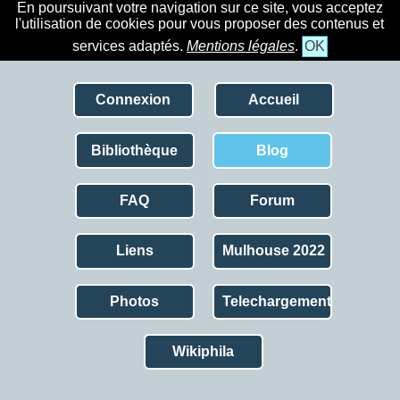
En poursuivant votre navigation sur ce site, vous acceptez
l'utilisation de cookies pour vous proposer des contenus et
services adaptés.
Mentions légales
.
OK
Connexion
Accueil
Bibliothèque
Blog
FAQ
Forum
Liens
Mulhouse 2022
Photos
Telechargement
Wikiphila