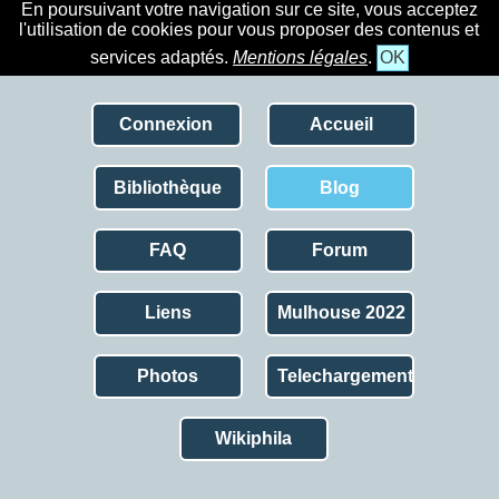
En poursuivant votre navigation sur ce site, vous acceptez
l'utilisation de cookies pour vous proposer des contenus et
services adaptés.
Mentions légales
.
OK
Connexion
Accueil
Bibliothèque
Blog
FAQ
Forum
Liens
Mulhouse 2022
Photos
Telechargement
Wikiphila