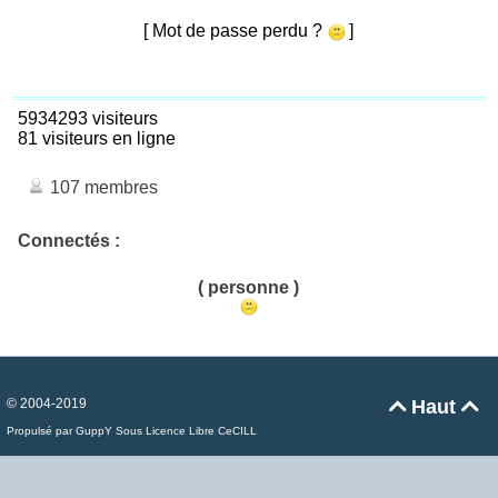
[ Mot de passe perdu ?
]
5934293 visiteurs
81 visiteurs en ligne
107 membres
Connectés :
( personne )
© 2004-2019
Haut


Propulsé par GuppY
Sous Licence Libre CeCILL