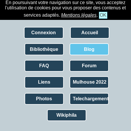
En poursuivant votre navigation sur ce site, vous acceptez
l'utilisation de cookies pour vous proposer des contenus et
services adaptés.
Mentions légales
.
OK
Connexion
Accueil
Bibliothèque
Blog
FAQ
Forum
Liens
Mulhouse 2022
Photos
Telechargement
Wikiphila