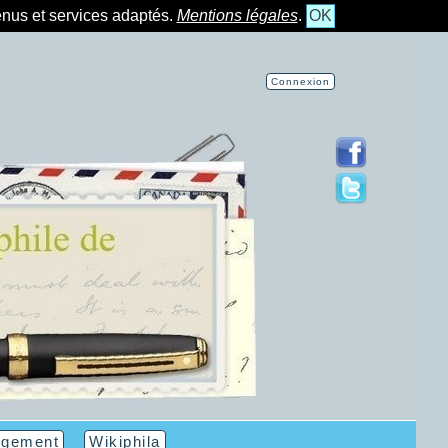
tenus et services adaptés.
Mentions légales
.
OK
Connexion
rgement
Wikiphila