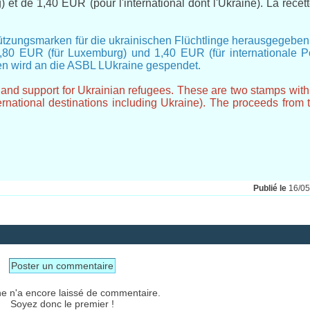
t de 1,40 EUR (pour l'international dont l'Ukraine). La recet
tützungsmarken für die ukrainischen Flüchtlinge herausgegeben
80 EUR (für Luxemburg) und 1,40 EUR (für internationale Po
ken wird an die ASBL LUkraine gespendet.
and support for Ukrainian refugees. These are two stamps with
national destinations including Ukraine). The proceeds from t
Publié le
16/0
Poster un commentaire
e n'a encore laissé de commentaire.
Soyez donc le premier !