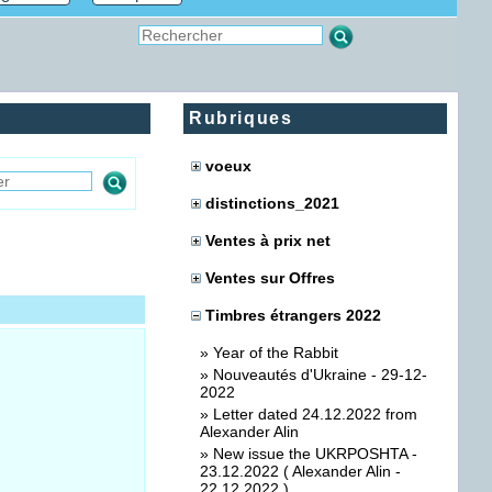
Rubriques
voeux
distinctions_2021
Ventes à prix net
Ventes sur Offres
Timbres étrangers 2022
»
Year of the Rabbit
»
Nouveautés d'Ukraine - 29-12-
2022
»
Letter dated 24.12.2022 from
Alexander Alin
»
New issue the UKRPOSHTA -
23.12.2022 ( Alexander Alin -
22.12.2022 )