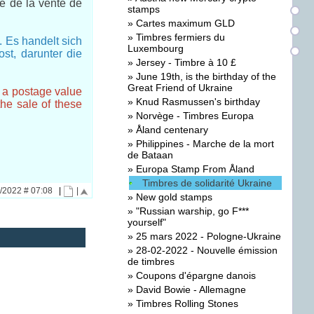
te de la vente de
stamps
»
Cartes maximum GLD
»
Timbres fermiers du
. Es handelt sich
Luxembourg
st, darunter die
»
Jersey - Timbre à 10 £
»
June 19th, is the birthday of the
Great Friend of Ukraine
 a postage value
»
Knud Rasmussen's birthday
he sale of these
»
Norvège - Timbres Europa
»
Åland centenary
»
Philippines - Marche de la mort
de Bataan
»
Europa Stamp From Åland
Timbres de solidarité Ukraine
5/2022 # 07:08
|
|
»
New gold stamps
»
"Russian warship, go F***
yourself"
»
25 mars 2022 - Pologne-Ukraine
»
28-02-2022 - Nouvelle émission
de timbres
»
Coupons d'épargne danois
»
David Bowie - Allemagne
»
Timbres Rolling Stones