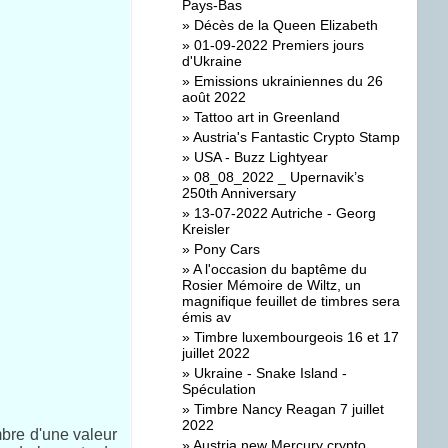
Pays-Bas
»
Décès de la Queen Elizabeth
»
01-09-2022 Premiers jours
d'Ukraine
»
Emissions ukrainiennes du 26
août 2022
»
Tattoo art in Greenland
»
Austria's Fantastic Crypto Stamp
»
USA - Buzz Lightyear
»
08_08_2022 _ Upernavik’s
250th Anniversary
»
13-07-2022 Autriche - Georg
Kreisler
»
Pony Cars
»
A l'occasion du baptême du
Rosier Mémoire de Wiltz, un
magnifique feuillet de timbres sera
émis av
»
Timbre luxembourgeois 16 et 17
juillet 2022
»
Ukraine - Snake Island -
Spéculation
»
Timbre Nancy Reagan 7 juillet
2022
mbre d'une valeur
»
Austria new Mercury crypto