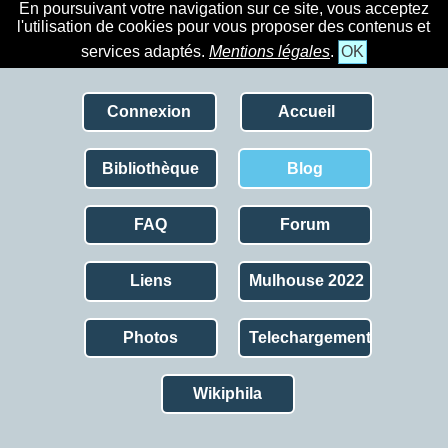
En poursuivant votre navigation sur ce site, vous acceptez
l'utilisation de cookies pour vous proposer des contenus et
services adaptés.
Mentions légales
.
OK
Connexion
Accueil
Bibliothèque
Blog
FAQ
Forum
Liens
Mulhouse 2022
Photos
Telechargement
Wikiphila