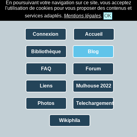
En poursuivant votre navigation sur ce site, vous acceptez
l'utilisation de cookies pour vous proposer des contenus et
services adaptés.
Mentions légales
.
OK
Connexion
Accueil
Bibliothèque
Blog
FAQ
Forum
Liens
Mulhouse 2022
Photos
Telechargement
Wikiphila