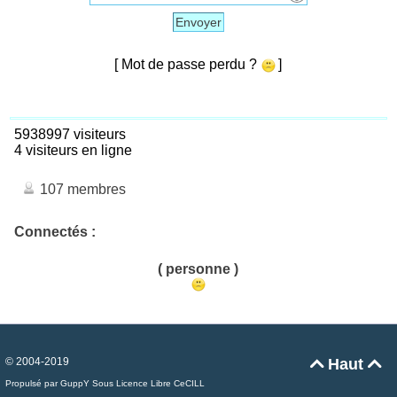
Envoyer
[ Mot de passe perdu ?
]
5938997 visiteurs
4 visiteurs en ligne
107 membres
Connectés :
( personne )
© 2004-2019
Haut


Propulsé par GuppY
Sous Licence Libre CeCILL