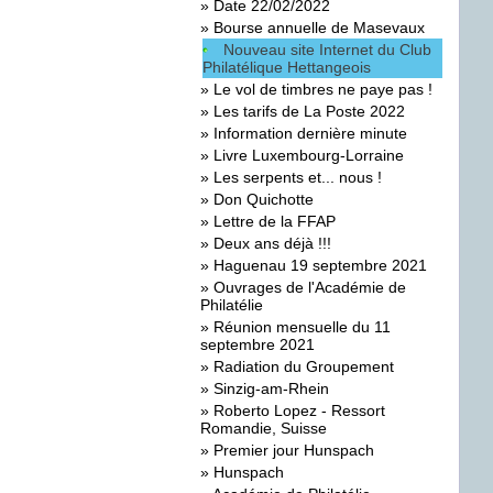
»
Date 22/02/2022
»
Bourse annuelle de Masevaux
Nouveau site Internet du Club
Philatélique Hettangeois
»
Le vol de timbres ne paye pas !
»
Les tarifs de La Poste 2022
»
Information dernière minute
»
Livre Luxembourg-Lorraine
»
Les serpents et... nous !
»
Don Quichotte
»
Lettre de la FFAP
»
Deux ans déjà !!!
»
Haguenau 19 septembre 2021
»
Ouvrages de l'Académie de
Philatélie
»
Réunion mensuelle du 11
septembre 2021
»
Radiation du Groupement
»
Sinzig-am-Rhein
»
Roberto Lopez - Ressort
Romandie, Suisse
»
Premier jour Hunspach
»
Hunspach