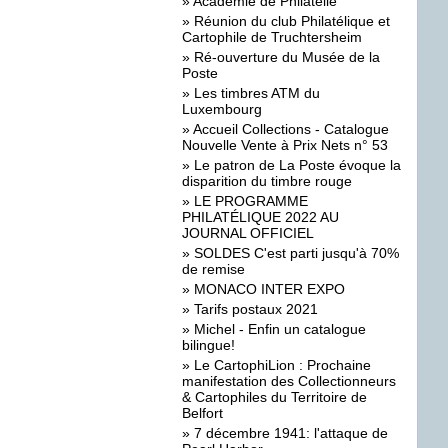
»
Académie de Philatélie
»
Réunion du club Philatélique et
Cartophile de Truchtersheim
»
Ré-ouverture du Musée de la
Poste
»
Les timbres ATM du
Luxembourg
»
Accueil Collections - Catalogue
Nouvelle Vente à Prix Nets n° 53
»
Le patron de La Poste évoque la
disparition du timbre rouge
»
LE PROGRAMME
PHILATÉLIQUE 2022 AU
JOURNAL OFFICIEL
»
SOLDES C'est parti jusqu'à 70%
de remise
»
MONACO INTER EXPO
»
Tarifs postaux 2021
»
Michel - Enfin un catalogue
bilingue!
»
Le CartophiLion : Prochaine
manifestation des Collectionneurs
& Cartophiles du Territoire de
Belfort
»
7 décembre 1941: l'attaque de