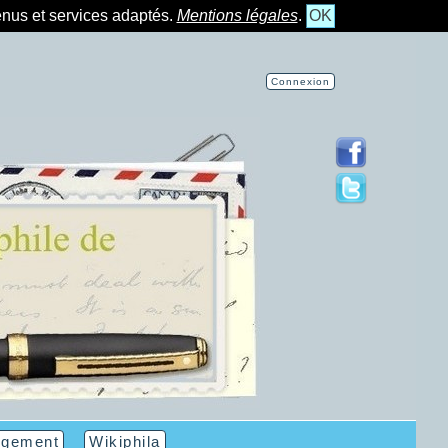
tenus et services adaptés.
Mentions légales
.
OK
Connexion
rgement
Wikiphila