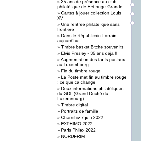
»
35 ans de présence au club
philatélique de Hettange-Grande
»
Cartes à jouer collection Louis
XV
»
Une rentrée philatélique sans
frontière
»
Dans le Républicain-Lorrain
aujourd'hui
»
Timbre basket Bitche souvenirs
»
Elvis Presley - 35 ans déjà !!!
»
Augmentation des tarifs postaux
au Luxembourg
»
Fin du timbre rouge
»
La Poste met fin au timbre rouge
: ce que ça change
»
Deux informations philatéliques
du GDL (Grand Duché du
Luxemnourg)
»
Timbre digital
»
Portraits de famille
»
Chernihiv 7 juin 2022
»
EXPHIMO 2022
»
Paris Philex 2022
»
NORDFRIM