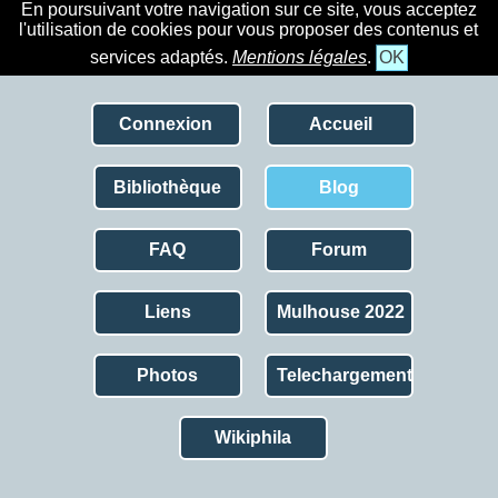
En poursuivant votre navigation sur ce site, vous acceptez
l'utilisation de cookies pour vous proposer des contenus et
services adaptés.
Mentions légales
.
OK
Connexion
Accueil
Bibliothèque
Blog
FAQ
Forum
Liens
Mulhouse 2022
Photos
Telechargement
Wikiphila