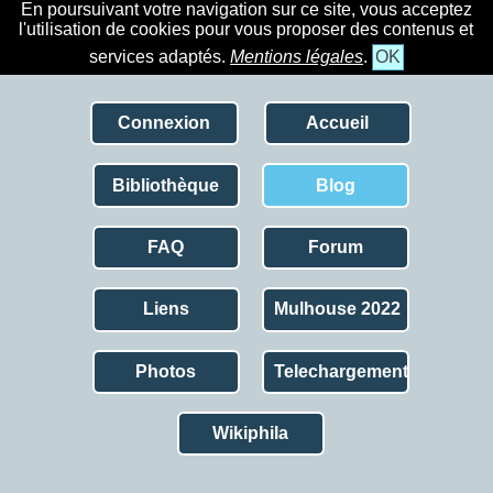
En poursuivant votre navigation sur ce site, vous acceptez
l'utilisation de cookies pour vous proposer des contenus et
services adaptés.
Mentions légales
.
OK
Connexion
Accueil
Bibliothèque
Blog
FAQ
Forum
Liens
Mulhouse 2022
Photos
Telechargement
Wikiphila