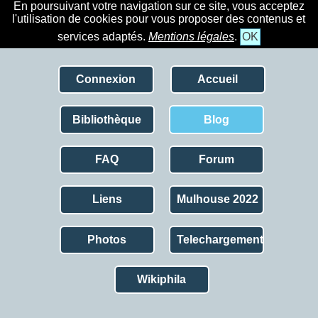
En poursuivant votre navigation sur ce site, vous acceptez
l'utilisation de cookies pour vous proposer des contenus et
services adaptés.
Mentions légales
.
OK
Connexion
Accueil
Bibliothèque
Blog
FAQ
Forum
Liens
Mulhouse 2022
Photos
Telechargement
Wikiphila