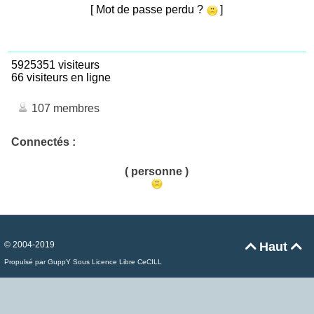
[ Mot de passe perdu ?
]
5925351 visiteurs
66 visiteurs en ligne
107 membres
Connectés :
( personne )
© 2004-2019
Haut


Propulsé par GuppY
Sous Licence Libre CeCILL