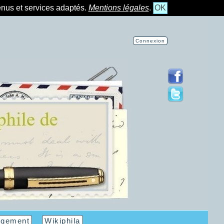
tenus et services adaptés.
Mentions légales
.
OK
Connexion
rgement
Wikiphila