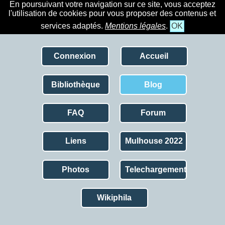
En poursuivant votre navigation sur ce site, vous acceptez
l'utilisation de cookies pour vous proposer des contenus et
services adaptés.
Mentions légales
.
OK
Connexion
Accueil
Bibliothèque
Blog
FAQ
Forum
Liens
Mulhouse 2022
Photos
Telechargement
Wikiphila