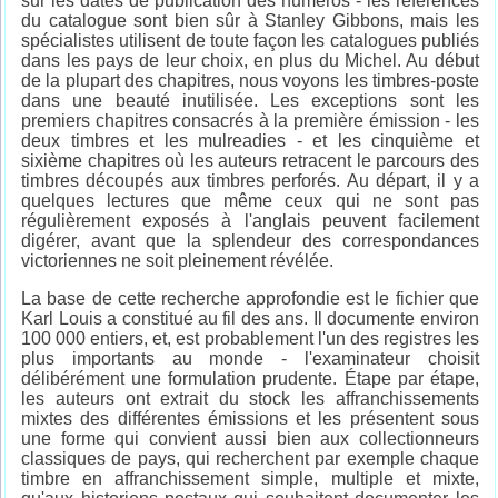
sur les dates de publication des numéros - les références
du catalogue sont bien sûr à Stanley Gibbons, mais les
spécialistes utilisent de toute façon les catalogues publiés
dans les pays de leur choix, en plus du Michel. Au début
de la plupart des chapitres, nous voyons les timbres-poste
dans une beauté inutilisée. Les exceptions sont les
premiers chapitres consacrés à la première émission - les
deux timbres et les mulreadies - et les cinquième et
sixième chapitres où les auteurs retracent le parcours des
timbres découpés aux timbres perforés. Au départ, il y a
quelques lectures que même ceux qui ne sont pas
régulièrement exposés à l'anglais peuvent facilement
digérer, avant que la splendeur des correspondances
victoriennes ne soit pleinement révélée.
La base de cette recherche approfondie est le fichier que
Karl Louis a constitué au fil des ans. Il documente environ
100 000 entiers, et, est probablement l'un des registres les
plus importants au monde - l'examinateur choisit
délibérément une formulation prudente. Étape par étape,
les auteurs ont extrait du stock les affranchissements
mixtes des différentes émissions et les présentent sous
une forme qui convient aussi bien aux collectionneurs
classiques de pays, qui recherchent par exemple chaque
timbre en affranchissement simple, multiple et mixte,