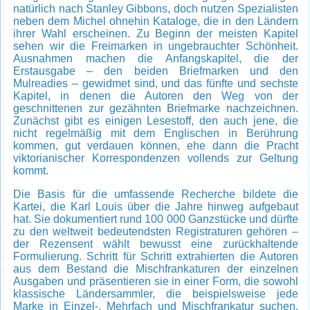
natürlich nach Stanley Gibbons, doch nutzen Spezialisten
neben dem Michel ohnehin Kataloge, die in den Ländern
ihrer Wahl erscheinen. Zu Beginn der meisten Kapitel
sehen wir die Freimarken in ungebrauchter Schönheit.
Ausnahmen machen die Anfangskapitel, die der
Erstausgabe – den beiden Briefmarken und den
Mulreadies – gewidmet sind, und das fünfte und sechste
Kapitel, in denen die Autoren den Weg von der
geschnittenen zur gezähnten Briefmarke nachzeichnen.
Zunächst gibt es einigen Lesestoff, den auch jene, die
nicht regelmäßig mit dem Englischen in Berührung
kommen, gut verdauen können, ehe dann die Pracht
viktorianischer Korrespondenzen vollends zur Geltung
kommt.
Die Basis für die umfassende Recherche bildete die
Kartei, die Karl Louis über die Jahre hinweg aufgebaut
hat. Sie dokumentiert rund 100 000 Ganzstücke und dürfte
zu den weltweit bedeutendsten Registraturen gehören –
der Rezensent wählt bewusst eine zurückhaltende
Formulierung. Schritt für Schritt extrahierten die Autoren
aus dem Bestand die Mischfrankaturen der einzelnen
Ausgaben und präsentieren sie in einer Form, die sowohl
klassische Ländersammler, die beispielsweise jede
Marke in Einzel-, Mehrfach und Mischfrankatur suchen,