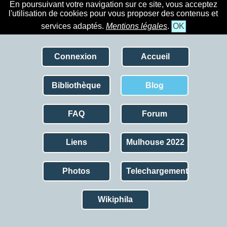
En poursuivant votre navigation sur ce site, vous acceptez
l'utilisation de cookies pour vous proposer des contenus et
services adaptés.
Mentions légales
.
OK
Connexion
Accueil
Bibliothèque
Blog
FAQ
Forum
Liens
Mulhouse 2022
Photos
Telechargement
Wikiphila