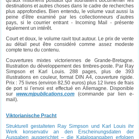
qu'aux historiens postaux qui souhaitent documenter les
destinations et autres choses dans le cadre de recherches
plus approfondies. Bien entendu, le volume vaut aussi la
peine d'être examiné par les collectionneurs d'autres
pays, si le courrier entrant - Incoming Mail - présente
également un intérêt.
Court et doux, le volume ravit tout autour. Le prix de vente
au détail peut être considéré comme assez modeste
compte tenu du contenu.
Couvertures mixtes victoriennes de Grande-Bretagne.
Illustration du développement des timbres-poste. Par Ray
Simpson et Karl Louis. 288 pages, plus de 393
illustrations en couleur, format DIN A4, couverture rigide.
Prix : 75 livres (environ 82,50 euros) plus 12 livres de frais
de port si l'envoi est effectué en Allemagne. Disponible
sur
www.mjpublications.com
(commande par lien e-
mail).
Viktorianische Pracht
Strukturell gestalteten Ray Simpson und Karl Louis ihr
Werk konservativ an den Erscheinungsdaten der
Ausgaben ausgerichtet – die Katalogangaben erfolgen