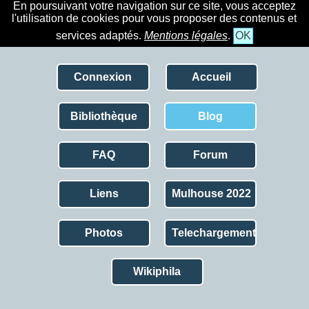
En poursuivant votre navigation sur ce site, vous acceptez
l'utilisation de cookies pour vous proposer des contenus et
services adaptés.
Mentions légales
.
OK
Connexion
Accueil
Bibliothèque
Blog
FAQ
Forum
Liens
Mulhouse 2022
Photos
Telechargement
Wikiphila