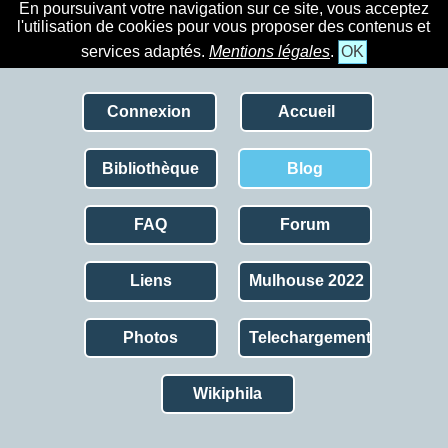
En poursuivant votre navigation sur ce site, vous acceptez
l'utilisation de cookies pour vous proposer des contenus et
services adaptés.
Mentions légales
.
OK
Connexion
Accueil
Bibliothèque
Blog
FAQ
Forum
Liens
Mulhouse 2022
Photos
Telechargement
Wikiphila