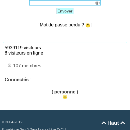
Envoyer
[ Mot de passe perdu ?
]
5939119 visiteurs
8 visiteurs en ligne
107 membres
Connectés :
( personne )
© 2004-2019
Haut


Propulsé par GuppY
Sous Licence Libre CeCILL