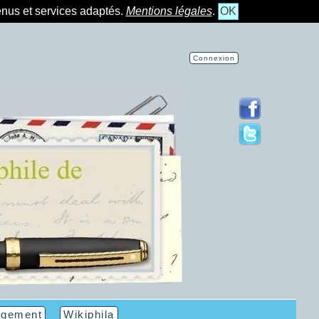
tenus et services adaptés.
Mentions légales
.
OK
Connexion
rgement
Wikiphila