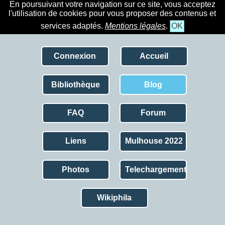
En poursuivant votre navigation sur ce site, vous acceptez
l'utilisation de cookies pour vous proposer des contenus et
services adaptés.
Mentions légales
.
OK
Connexion
Accueil
Bibliothèque
Blog
FAQ
Forum
Liens
Mulhouse 2022
Photos
Telechargement
Wikiphila