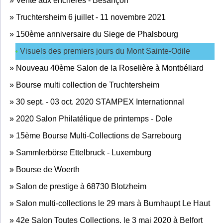
»
Vente aux enchères - Besançon
»
Truchtersheim 6 juillet - 11 novembre 2021
»
150ème anniversaire du Siege de Phalsbourg
Visuels des premiers jours du Mont Sainte-Odile
»
Nouveau 40ème Salon de la Roselière à Montbéliard
»
Bourse multi collection de Truchtersheim
»
30 sept. - 03 oct. 2020 STAMPEX Internationnal
»
2020 Salon Philatélique de printemps - Dole
»
15ème Bourse Multi-Collections de Sarrebourg
»
Sammlerbörse Ettelbruck - Luxemburg
»
Bourse de Woerth
»
Salon de prestige à 68730 Blotzheim
»
Salon multi-collections le 29 mars à Burnhaupt Le Haut
»
42e Salon Toutes Collections, le 3 mai 2020 à Belfort