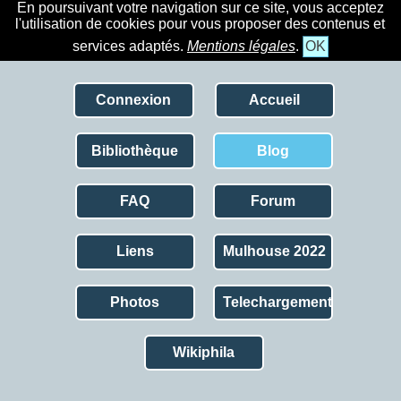
En poursuivant votre navigation sur ce site, vous acceptez
l'utilisation de cookies pour vous proposer des contenus et
services adaptés.
Mentions légales
.
OK
Connexion
Accueil
Bibliothèque
Blog
FAQ
Forum
Liens
Mulhouse 2022
Photos
Telechargement
Wikiphila