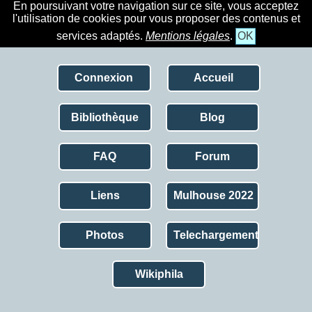
En poursuivant votre navigation sur ce site, vous acceptez
l'utilisation de cookies pour vous proposer des contenus et
services adaptés.
Mentions légales
.
OK
Connexion
Accueil
Bibliothèque
Blog
FAQ
Forum
Liens
Mulhouse 2022
Photos
Telechargement
Wikiphila