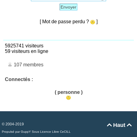
Envoyer
[ Mot de passe perdu ?
]
5925741 visiteurs
59 visiteurs en ligne
107 membres
Connectés :
( personne )
© 2004-2019
Haut


Propulsé par GuppY
Sous Licence Libre CeCILL