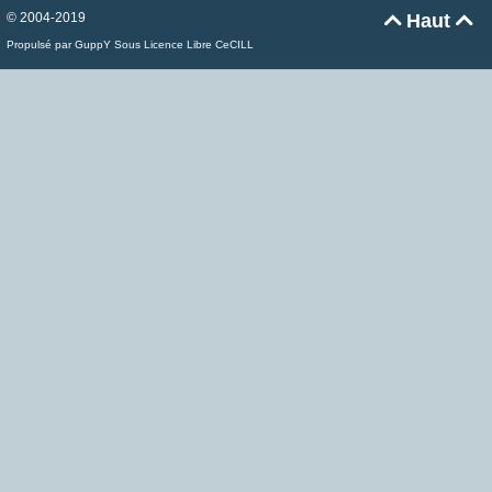
© 2004-2019
Haut


Propulsé par GuppY
Sous Licence Libre CeCILL