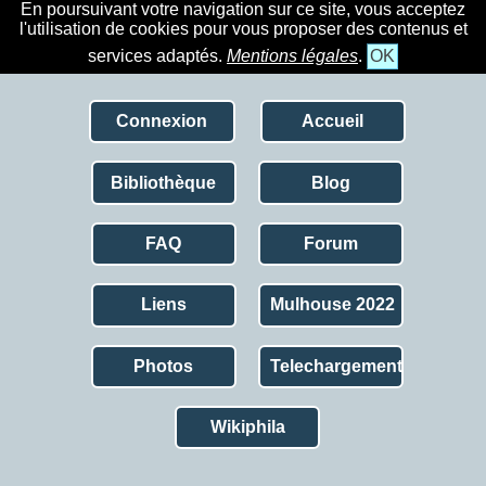
En poursuivant votre navigation sur ce site, vous acceptez
l'utilisation de cookies pour vous proposer des contenus et
services adaptés.
Mentions légales
.
OK
Connexion
Accueil
Bibliothèque
Blog
FAQ
Forum
Liens
Mulhouse 2022
Photos
Telechargement
Wikiphila